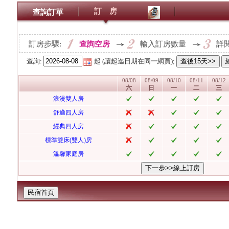
訂 房
查詢訂單
訂房步驟:
查詢空房
輸入訂房數量
詳
查詢:
起
(讓起迄日期在同一網頁);
08/08
08/09
08/10
08/11
08/12
六
日
一
二
三
浪漫雙人房
舒適四人房
經典四人房
標準雙床(雙人)房
溫馨家庭房